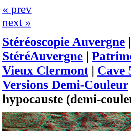
« prev
next »
Stéréoscopie Auvergne
StéréAuvergne
|
Patrim
Vieux Clermont
|
Cave 
Versions Demi-Couleur
hypocauste (demi-coule