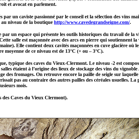
t et avocat en parlement.
 par un caviste passionné par le conseil et la sélection des vins mai
 au niveau de la boutique
http://www.cavedegrandseigne.com/
.
e par un espace qui présente les outils historiques du travail de la
. Cette salle est maçonnée avec des arcs en pierre qui soutiennent la
omaine). Elle contient deux cavités maçonnées en cuve glacière où le
re moyenne de ce niveau est de 13°C (+ ou – 3°C).
que, typique des caves du Vieux-Clermont. Le niveau -2 est composé
alles étaient à l’origine des lieux de stockage des vins du vignobl
nage des fromages. On retrouve encore la paille de seigle sur laquelle 
rissait pas au contraire des autres pailles des céréales usuelles. La
usieurs mois.
s des Caves du Vieux Clermont).