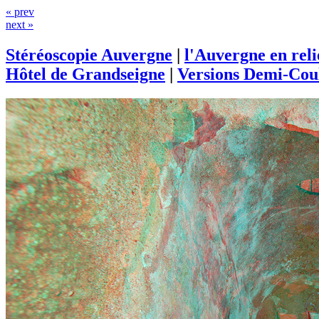
« prev
next »
Stéréoscopie Auvergne
|
l'Auvergne en rel
Hôtel de Grandseigne
|
Versions Demi-Cou