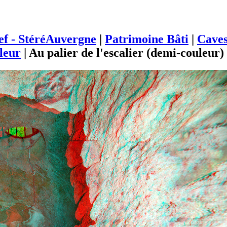
ief - StéréAuvergne
|
Patrimoine Bâti
|
Cave
leur
|
Au palier de l'escalier (demi-couleur)