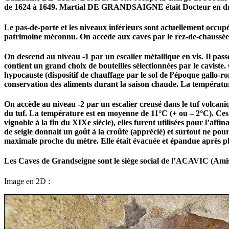
de 1624 à 1649. Martial DE GRANDSAIGNE était Docteur en droi
Le pas-de-porte et les niveaux inférieurs sont actuellement occupés
patrimoine méconnu. On accède aux caves par le rez-de-chaussée
On descend au niveau -1 par un escalier métallique en vis. Il pass
contient un grand choix de bouteilles sélectionnées par le caviste
hypocauste (dispositif de chauffage par le sol de l’époque gallo-r
conservation des aliments durant la saison chaude. La températu
On accède au niveau -2 par un escalier creusé dans le tuf volcani
du tuf. La température est en moyenne de 11°C (+ ou – 2°C). Ces s
vignoble à la fin du XIXe siècle), elles furent utilisées pour l’affi
de seigle donnait un goût à la croûte (apprécié) et surtout ne pour
maximale proche du mètre. Elle était évacuée et épandue après pl
Les Caves de Grandseigne sont le siège social de l’ACAVIC (Ami
Image en 2D :