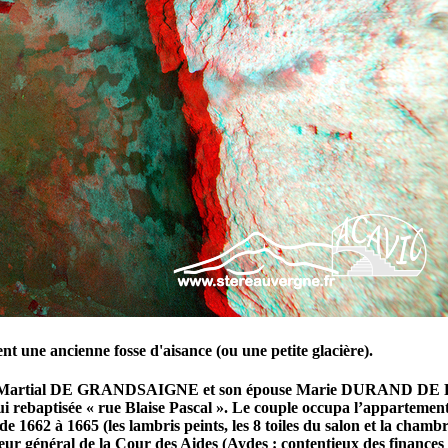
ent une ancienne fosse d'aisance (ou une petite glacière).
0 par Martial DE GRANDSAIGNE et son épouse Marie DURAND DE PÉ
i rebaptisée « rue Blaise Pascal ». Le couple occupa l’appartement
 1662 à 1665 (les lambris peints, les 8 toiles du salon et la c
éral de la Cour des Aides (Aydes : contentieux des finances de n