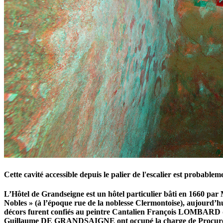
Cette cavité accessible depuis le palier de l'escalier est probablem
L’Hôtel de Grandseigne est un hôtel particulier bâti en 166
Nobles » (à l’époque rue de la noblesse Clermontoise), aujourd’hu
décors furent confiés au peintre Cantalien François LOMBARD de
Guillaume DE GRANDSAIGNE ont occupé la charge de Procureur gén