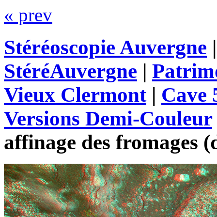
« prev
Stéréoscopie Auvergne
StéréAuvergne
|
Patrim
Vieux Clermont
|
Cave 
Versions Demi-Couleur
affinage des fromages (