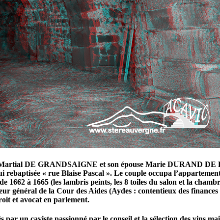
0 par Martial DE GRANDSAIGNE et son épouse Marie DURAND DE PÉ
i rebaptisée « rue Blaise Pascal ». Le couple occupa l’appartement
 1662 à 1665 (les lambris peints, les 8 toiles du salon et la c
éral de la Cour des Aides (Aydes : contentieux des finances de n
t et avocat en parlement.
 par un caviste passionné par le conseil et la sélection des vins mai