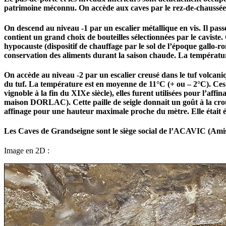
patrimoine méconnu. On accède aux caves par le rez-de-chaussée
On descend au niveau -1 par un escalier métallique en vis. Il pass
contient un grand choix de bouteilles sélectionnées par le caviste
hypocauste (dispositif de chauffage par le sol de l’époque gallo-r
conservation des aliments durant la saison chaude. La températu
On accède au niveau -2 par un escalier creusé dans le tuf volcani
du tuf. La température est en moyenne de 11°C (+ ou – 2°C). Ces s
vignoble à la fin du XIXe siècle), elles furent utilisées pour l’affi
maison DORLAC). Cette paille de seigle donnait un goût à la croûte 
affinage pour une hauteur maximale proche du mètre. Elle était 
Les Caves de Grandseigne sont le siège social de l’ACAVIC (Ami
Image en 2D :