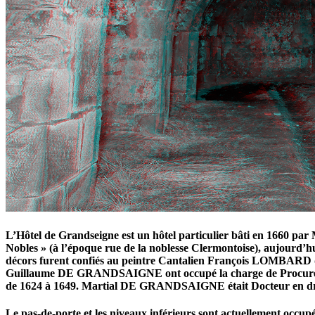
L’Hôtel de Grandseigne est un hôtel particulier bâti en 166
Nobles » (à l’époque rue de la noblesse Clermontoise), aujourd’hu
décors furent confiés au peintre Cantalien François LOMBARD de
Guillaume DE GRANDSAIGNE ont occupé la charge de Procureur gén
de 1624 à 1649. Martial DE GRANDSAIGNE était Docteur en droi
Le pas-de-porte et les niveaux inférieurs sont actuellement occupés