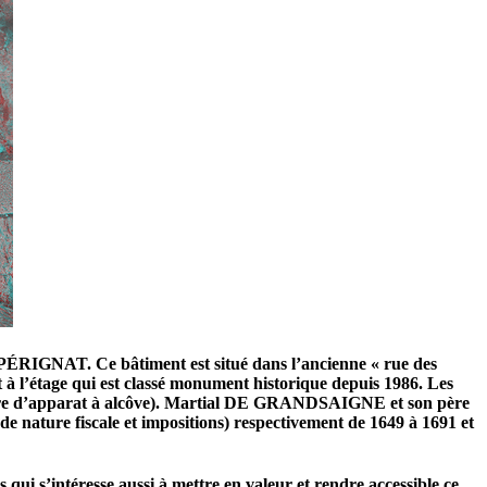
RIGNAT. Ce bâtiment est situé dans l’ancienne « rue des
 à l’étage qui est classé monument historique depuis 1986. Les
hambre d’apparat à alcôve). Martial DE GRANDSAIGNE et son père
ature fiscale et impositions) respectivement de 1649 à 1691 et
s qui s’intéresse aussi à mettre en valeur et rendre accessible ce