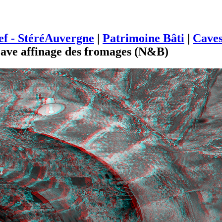
ief - StéréAuvergne
|
Patrimoine Bâti
|
Cave
Cave affinage des fromages (N&B)