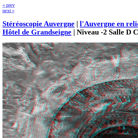
« prev
next »
Stéréoscopie Auvergne
|
l'Auvergne en rel
Hôtel de Grandseigne
|
Niveau -2 Salle D 