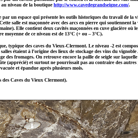
 au niveau de la boutique
http://www.cavedegrandseigne.com/
.
e par un espace qui présente les outils historiques du travail de la
. Cette salle est maçonnée avec des arcs en pierre qui soutiennent la
omaine). Elle contient deux cavités maçonnées en cuve glacière où le
re moyenne de ce niveau est de 13°C (+ ou – 3°C).
que, typique des caves du Vieux-Clermont. Le niveau -2 est composé
alles étaient à l’origine des lieux de stockage des vins du vignobl
nage des fromages. On retrouve encore la paille de seigle sur laquelle 
(apprécié) et surtout ne pourrissait pas au contraire des autres pai
évacuée et épandue après plusieurs mois.
s des Caves du Vieux Clermont).