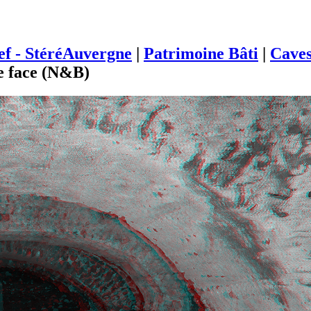
ief - StéréAuvergne
|
Patrimoine Bâti
|
Cave
de face (N&B)