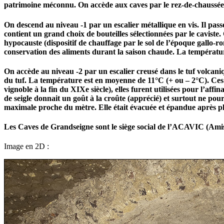
patrimoine méconnu. On accède aux caves par le rez-de-chaussée
On descend au niveau -1 par un escalier métallique en vis. Il pass
contient un grand choix de bouteilles sélectionnées par le caviste
hypocauste (dispositif de chauffage par le sol de l’époque gallo-r
conservation des aliments durant la saison chaude. La températu
On accède au niveau -2 par un escalier creusé dans le tuf volcani
du tuf. La température est en moyenne de 11°C (+ ou – 2°C). Ces s
vignoble à la fin du XIXe siècle), elles furent utilisées pour l’affi
de seigle donnait un goût à la croûte (apprécié) et surtout ne pour
maximale proche du mètre. Elle était évacuée et épandue après pl
Les Caves de Grandseigne sont le siège social de l’ACAVIC (Ami
Image en 2D :