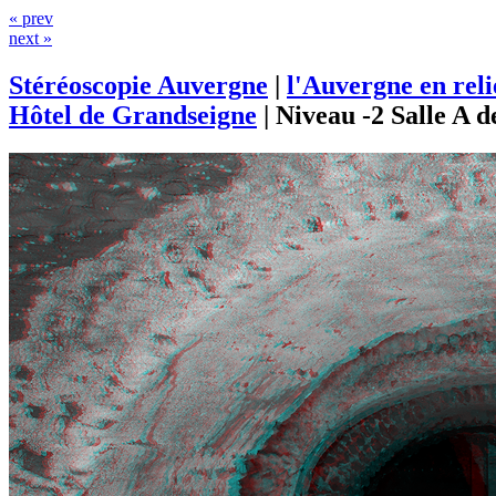
« prev
next »
Stéréoscopie Auvergne
|
l'Auvergne en rel
Hôtel de Grandseigne
|
Niveau -2 Salle A 