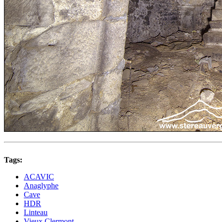
Tags:
ACAVIC
Anaglyphe
Cave
HDR
Linteau
Vieux Clermont