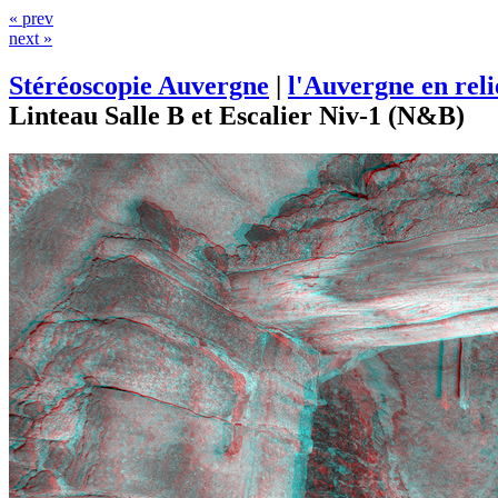
« prev
next »
Stéréoscopie Auvergne
|
l'Auvergne en rel
Linteau Salle B et Escalier Niv-1 (N&B)