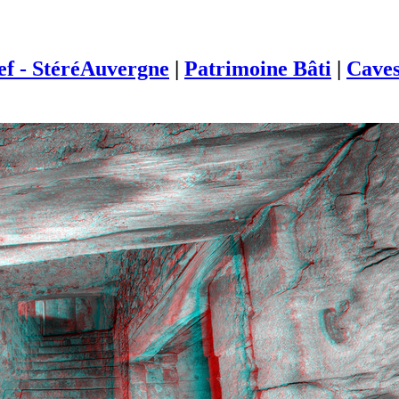
ief - StéréAuvergne
|
Patrimoine Bâti
|
Cave