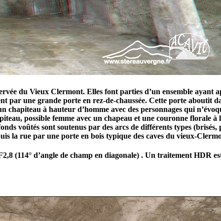
nservée du Vieux Clermont. Elles font parties d’un ensemble ayant 
t par une grande porte en rez-de-chaussée. Cette porte aboutit dan
un chapiteau à hauteur d’homme avec des personnages qui n’évoquen
hapiteau, possible femme avec un chapeau et une couronne florale à
afonds voûtés sont soutenus par des arcs de différents types (brisés,
puis la rue par une porte en bois typique des caves du vieux-Clermo
F2,8 (114° d’angle de champ en diagonale) . Un traitement HDR est