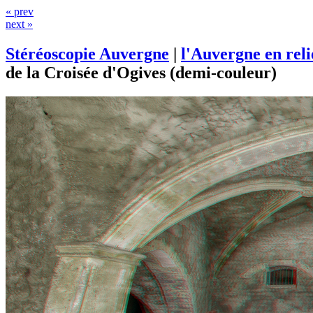
« prev
next »
Stéréoscopie Auvergne
|
l'Auvergne en rel
de la Croisée d'Ogives (demi-couleur)