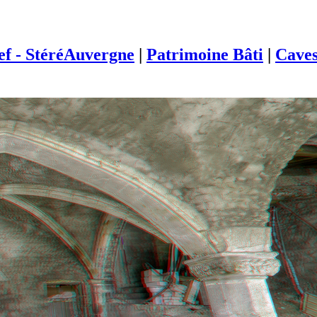
ief - StéréAuvergne
|
Patrimoine Bâti
|
Cave