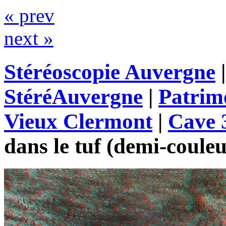
« prev
next »
Stéréoscopie Auvergne
StéréAuvergne
|
Patrim
Vieux Clermont
|
Cave 
dans le tuf (demi-couleu