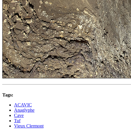
Tags:
ACAVIC
Anaglyphe
Cave
Tuf
Vieux Clermont