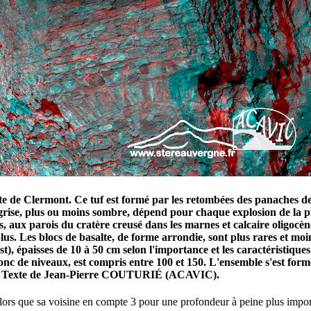
tte de Clermont. Ce tuf est formé par les retombées des panaches d
e grise, plus ou moins sombre, dépend pour chaque explosion de la p
ts, aux parois du cratère creusé dans les marnes et calcaire oligoc
us. Les blocs de basalte, de forme arrondie, sont plus rares et moins
'Est), épaisses de 10 à 50 cm selon l'importance et les caractéristi
donc de niveaux, est compris entre 100 et 150. L'ensemble s'est form
s.", Texte de Jean-Pierre COUTURIÉ (ACAVIC).
alors que sa voisine en compte 3 pour une profondeur à peine plus import