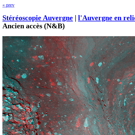
« prev
Stéréoscopie Auvergne
|
l'Auvergne en rel
Ancien accès (N&B)