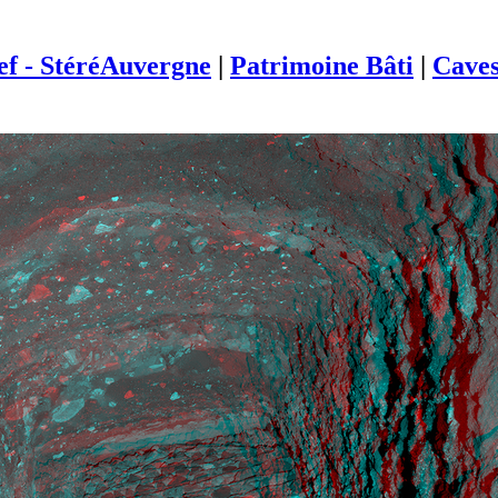
ief - StéréAuvergne
|
Patrimoine Bâti
|
Cave