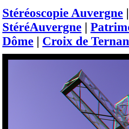
Stéréoscopie Auvergne
StéréAuvergne
|
Patrim
Dôme
|
Croix de Ternan