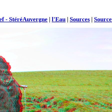
ief - StéréAuvergne
|
l'Eau
|
Sources
|
Source