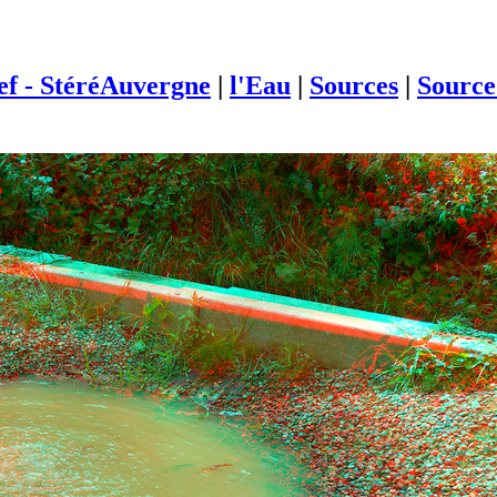
ief - StéréAuvergne
|
l'Eau
|
Sources
|
Source