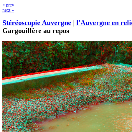
« prev
next »
Stéréoscopie Auvergne
|
l'Auvergne en rel
Gargouillère au repos