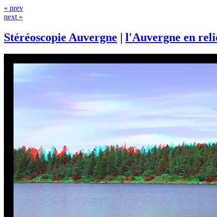
« prev
next »
Stéréoscopie Auvergne
|
l'Auvergne en rel