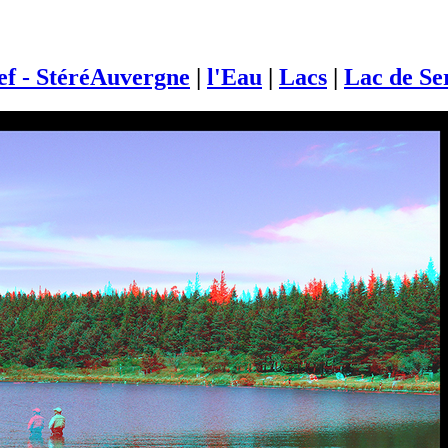
ief - StéréAuvergne
|
l'Eau
|
Lacs
|
Lac de Se