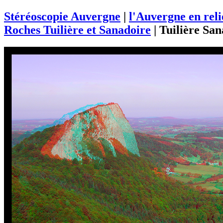
Stéréoscopie Auvergne
|
l'Auvergne en rel
Roches Tuilière et Sanadoire
|
Tuilière San