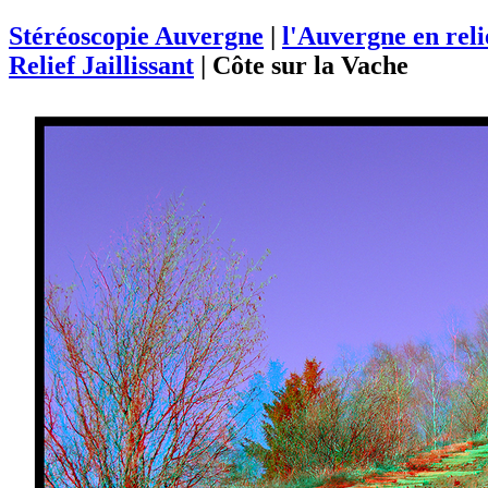
Stéréoscopie Auvergne
|
l'Auvergne en rel
Relief Jaillissant
|
Côte sur la Vache