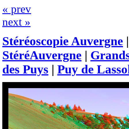
« prev
next »
Stéréoscopie Auvergne
StéréAuvergne
|
Grands
des Puys
|
Puy de Lasso