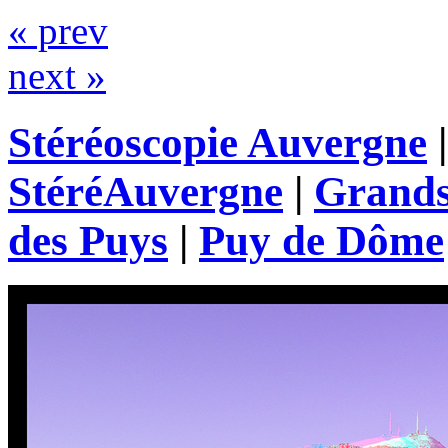
« prev
next »
Stéréoscopie Auvergne
StéréAuvergne
|
Grands
des Puys
|
Puy de Dôme