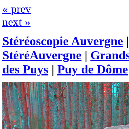
« prev
next »
Stéréoscopie Auvergne
StéréAuvergne
|
Grands
des Puys
|
Puy de Dôme