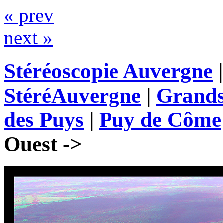
« prev
next »
Stéréoscopie Auvergne
StéréAuvergne
|
Grands
des Puys
|
Puy de Côme
Ouest ->