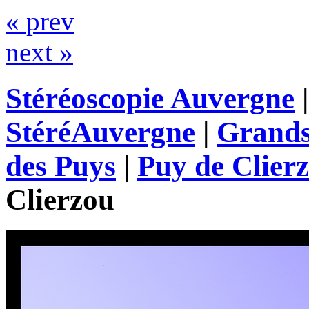
« prev
next »
Stéréoscopie Auvergne
StéréAuvergne
|
Grands
des Puys
|
Puy de Clierz
Clierzou