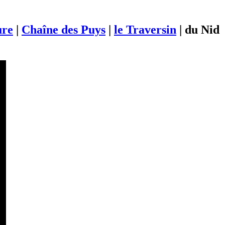
ure
|
Chaîne des Puys
|
le Traversin
|
du Nid