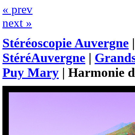
« prev
next »
Stéréoscopie Auvergne
StéréAuvergne
|
Grands
Puy Mary
|
Harmonie de