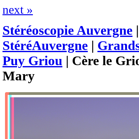
next »
Stéréoscopie Auvergne
StéréAuvergne
|
Grands
Puy Griou
|
Cère le Gri
Mary