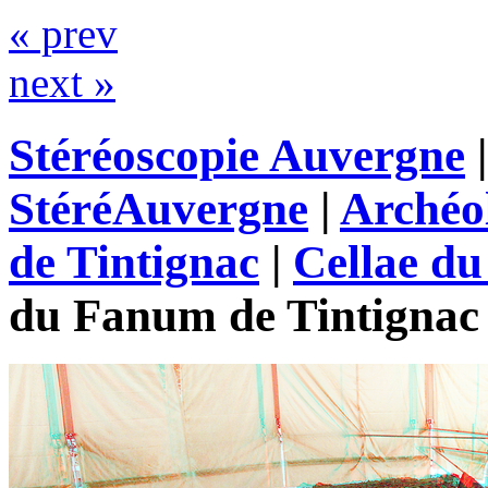
« prev
next »
Stéréoscopie Auvergne
StéréAuvergne
|
Archéo
de Tintignac
|
Cellae d
du Fanum de Tintignac