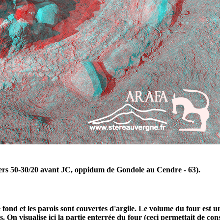
(vers 50-30/20 avant JC, oppidum de Gondole au Cendre - 63).
fond et les parois sont couvertes d'argile. Le volume du four est u
. On visualise ici la partie enterrée du four (ceci permettait de co