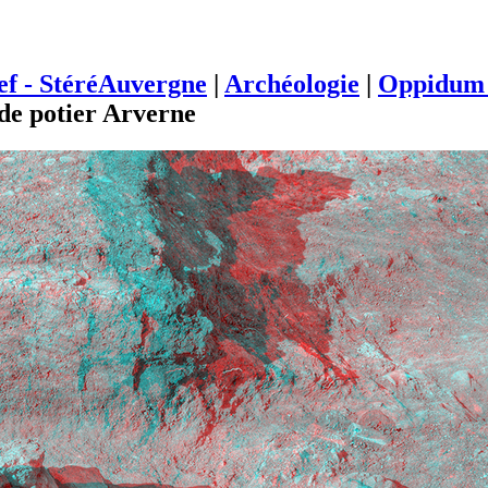
ief - StéréAuvergne
|
Archéologie
|
Oppidum 
 de potier Arverne