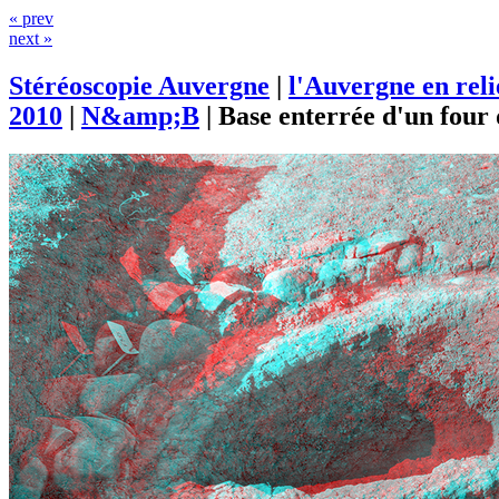
« prev
next »
Stéréoscopie Auvergne
|
l'Auvergne en rel
2010
|
N&amp;B
|
Base enterrée d'un four