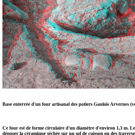
Base enterrée d'un four artisanal des potiers Gaulois Arvernes 
Ce four est de forme circulaire d'un diamètre d'environ 1,3 m. Le 
déposer la céramique séchée sur un sol de cuisson ou des traverses