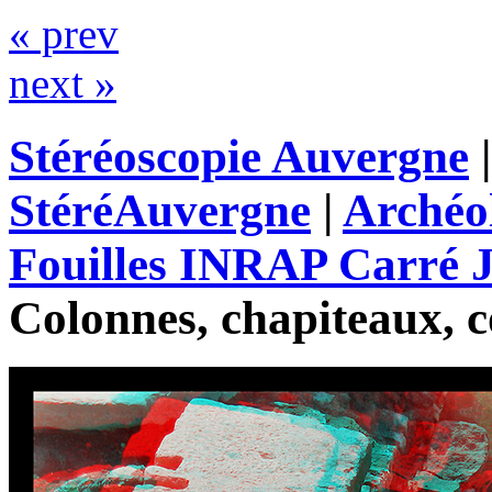
« prev
next »
Stéréoscopie Auvergne
StéréAuvergne
|
Archéo
Fouilles INRAP Carré J
Colonnes, chapiteaux, c