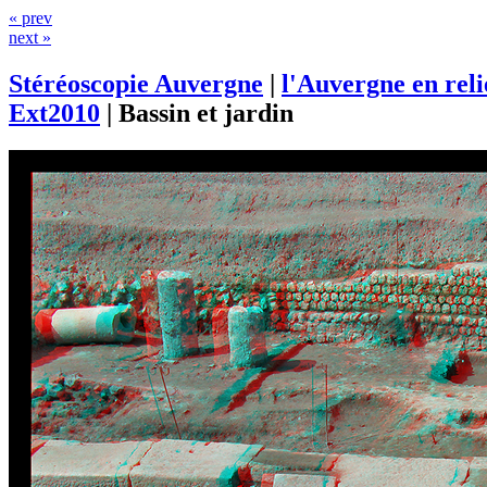
« prev
next »
Stéréoscopie Auvergne
|
l'Auvergne en rel
Ext2010
|
Bassin et jardin