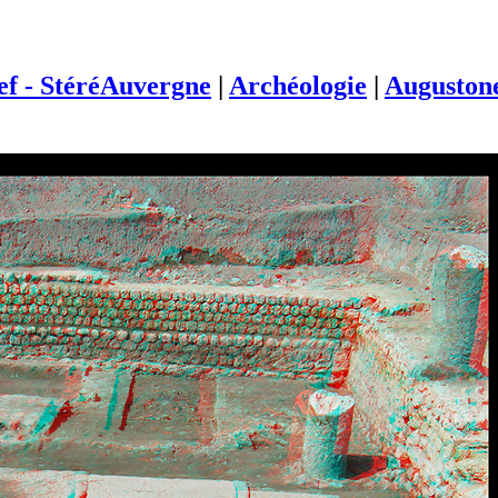
ief - StéréAuvergne
|
Archéologie
|
Augustone