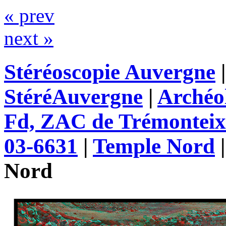
« prev
next »
Stéréoscopie Auvergne
StéréAuvergne
|
Archéo
Fd, ZAC de Trémonteix
03-6631
|
Temple Nord
Nord