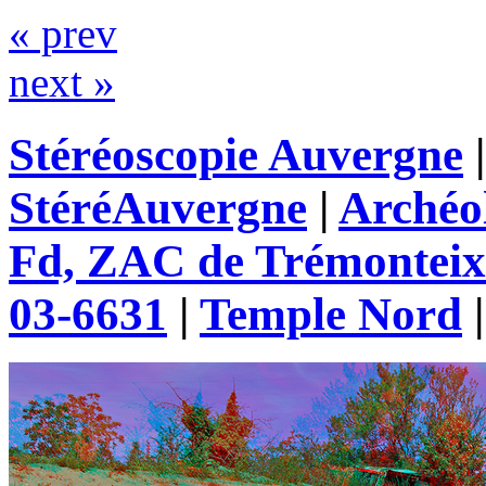
« prev
next »
Stéréoscopie Auvergne
StéréAuvergne
|
Archéo
Fd, ZAC de Trémonteix
03-6631
|
Temple Nord