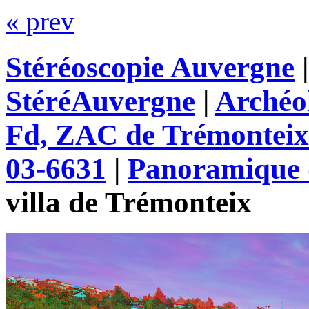
« prev
Stéréoscopie Auvergne
StéréAuvergne
|
Archéo
Fd, ZAC de Trémonteix
03-6631
|
Panoramique d
villa de Trémonteix