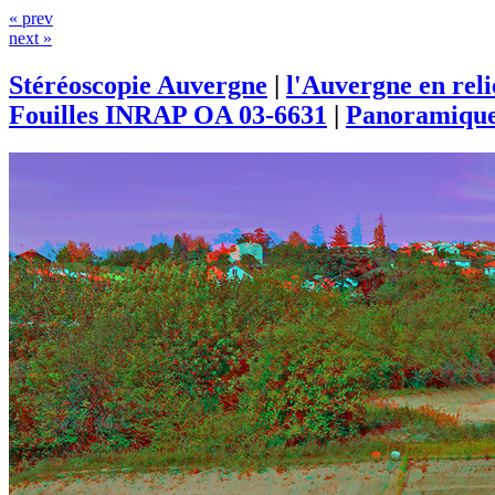
« prev
next »
Stéréoscopie Auvergne
|
l'Auvergne en rel
Fouilles INRAP OA 03-6631
|
Panoramique 