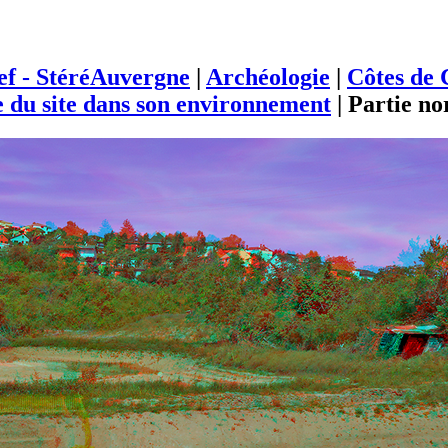
ief - StéréAuvergne
|
Archéologie
|
Côtes de 
du site dans son environnement
|
Partie no