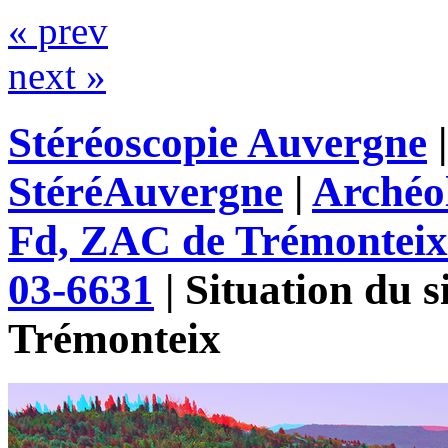
« prev
next »
Stéréoscopie Auvergne
StéréAuvergne
|
Archéo
Fd, ZAC de Trémonteix
03-6631
|
Situation du s
Trémonteix