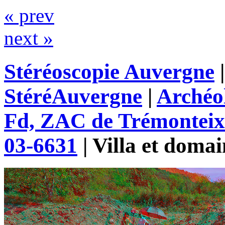
« prev
next »
Stéréoscopie Auvergne
StéréAuvergne
|
Archéo
Fd, ZAC de Trémonteix
03-6631
|
Villa et domai