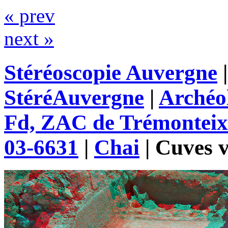
« prev
next »
Stéréoscopie Auvergne
StéréAuvergne
|
Archéo
Fd, ZAC de Trémonteix
03-6631
|
Chai
|
Cuves v