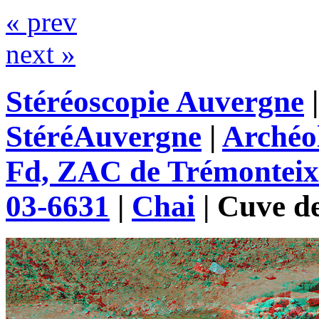
« prev
next »
Stéréoscopie Auvergne
StéréAuvergne
|
Archéo
Fd, ZAC de Trémonteix
03-6631
|
Chai
|
Cuve de