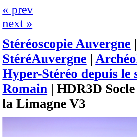
« prev
next »
Stéréoscopie Auvergne
StéréAuvergne
|
Archéo
Hyper-Stéréo depuis le
Romain
|
HDR3D Socle 
la Limagne V3