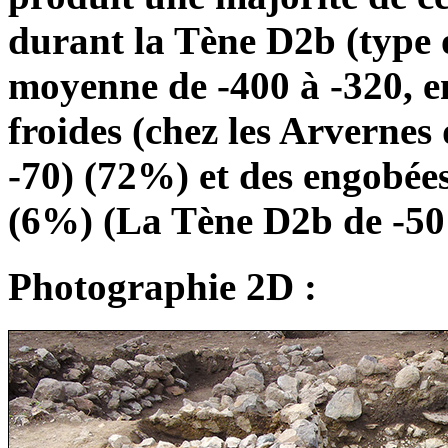
durant la Tène D2b (type 
moyenne de -400 à -320, 
froides (chez les Arvernes
-70) (72%) et des engobée
(6%) (La Tène D2b de -50 
Photographie 2D :