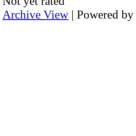
Not yet rated
Archive View
| Powered b