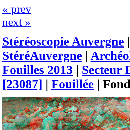
« prev
next »
Stéréoscopie Auvergne
StéréAuvergne
|
Archéo
Fouilles 2013
|
Secteur
[23087]
|
Fouillée
|
Fond 