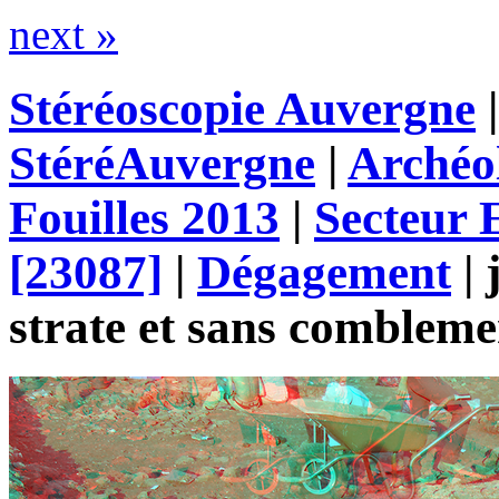
next »
Stéréoscopie Auvergne
StéréAuvergne
|
Archéo
Fouilles 2013
|
Secteur
[23087]
|
Dégagement
|
strate et sans combleme