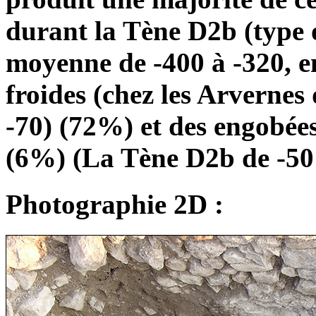
durant la Tène D2b (type 
moyenne de -400 à -320, 
froides (chez les Arvernes
-70) (72%) et des engobée
(6%) (La Tène D2b de -50 
Photographie 2D :