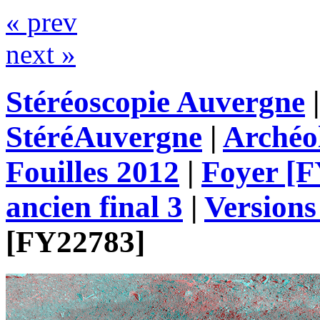
« prev
next »
Stéréoscopie Auvergne
StéréAuvergne
|
Archéo
Fouilles 2012
|
Foyer [F
ancien final 3
|
Version
[FY22783]