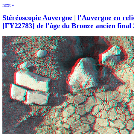
next »
Stéréoscopie Auvergne
|
l'Auvergne en rel
[FY22783] de l'âge du Bronze ancien final 