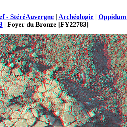
ief - StéréAuvergne
|
Archéologie
|
Oppidum 
3
|
Foyer du Bronze [FY22783]