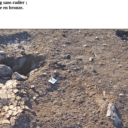
g sans radier ;
le en bronze.