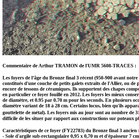
Commentaire de Arthur TRAMON de l'UMR 5608-TRACES :
Les foyers de l’âge du Bronze final 3 récent (950-900 avant notre
constitués d'une couche de petits galets extraits de l'Allier, ou de
encore de tessons de céramiques. Ils supportent des chapes compos
en particulier ce foyer fouillé en 2012. Les foyers les mieux conse
de diamètre, et 0.95 par 0.70 m pour les seconds. En plusieurs occ
diamètre variant de 18 à 28 cm. Certains locus, bien qu'ils appar
gouttelette de métal). Les foyers mis au jour sont au nombre de 3
difficile de les situer par rapport aux constructions sur poteaux p
Caractéristiques de ce foyer (FY22783) du Bronze final 3 ancien 
- Sole d'argile sub-rectangulaire 0,95 x 0,70 m et d'épaisseur 7 cm