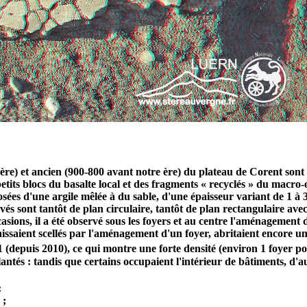
 ère) et ancien (900-800 avant notre ère) du plateau de Corent son
 petits blocs du basalte local et des fragments « recyclés » du macro-
ées d'une argile mêlée à du sable, d'une épaisseur variant de 1 à 3
rvés sont tantôt de plan circulaire, tantôt de plan rectangulaire avec
asions, il a été observé sous les foyers et au centre l'aménagement 
aissaient scellés par l'aménagement d'un foyer, abritaient encore 
1 (depuis 2010), ce qui montre une forte densité (environ 1 foyer p
lantés : tandis que certains occupaient l'intérieur de bâtiments, d'
:
 ;