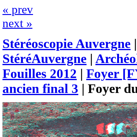
« prev
next »
Stéréoscopie Auvergne
StéréAuvergne
|
Archéo
Fouilles 2012
|
Foyer [F
ancien final 3
|
Foyer d