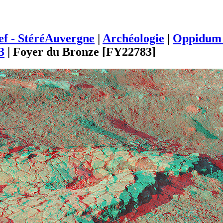
ief - StéréAuvergne
|
Archéologie
|
Oppidum 
3
|
Foyer du Bronze [FY22783]