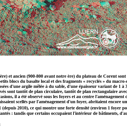
 ère) et ancien (900-800 avant notre ère) du plateau de Corent son
 petits blocs du basalte local et des fragments « recyclés » du macro-
ées d'une argile mêlée à du sable, d'une épaisseur variant de 1 à 3
rvés sont tantôt de plan circulaire, tantôt de plan rectangulaire avec
asions, il a été observé sous les foyers et au centre l'aménagement 
aissaient scellés par l'aménagement d'un foyer, abritaient encore 
1 (depuis 2010), ce qui montre une forte densité (environ 1 foyer p
lantés : tandis que certains occupaient l'intérieur de bâtiments, d'
: