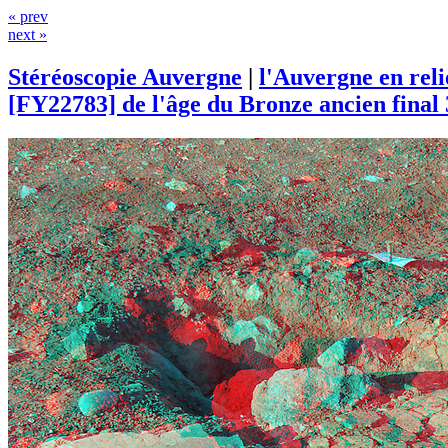
« prev
next »
Stéréoscopie Auvergne
|
l'Auvergne en rel
[FY22783] de l'âge du Bronze ancien final 