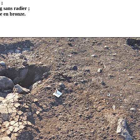
 ;
g sans radier ;
le en bronze.