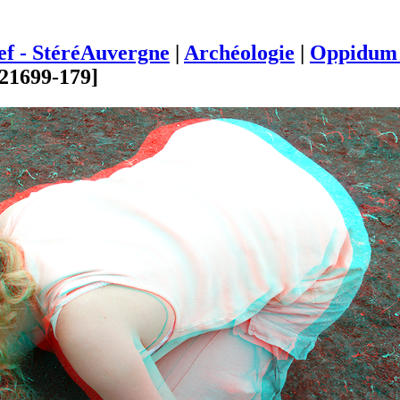
ief - StéréAuvergne
|
Archéologie
|
Oppidum 
21699-179]