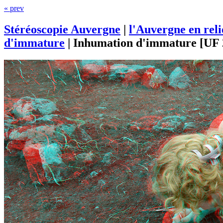
« prev
Stéréoscopie Auvergne
|
l'Auvergne en rel
d'immature
|
Inhumation d'immature [UF 