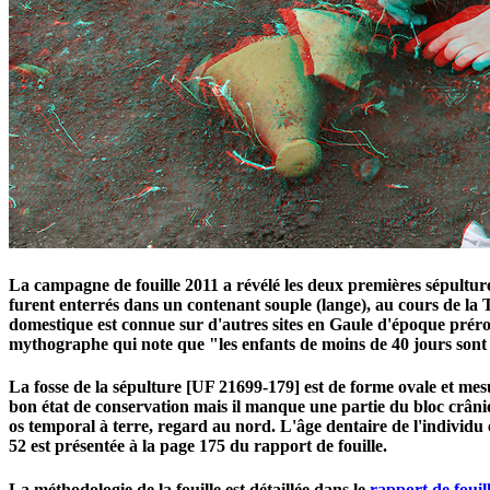
La campagne de fouille 2011 a révélé les deux premières sépultur
furent enterrés dans un contenant souple (lange), au cours de la T
domestique est connue sur d'autres sites en Gaule d'époque prérom
mythographe qui note que "les enfants de moins de 40 jours sont i
La fosse de la sépulture [UF 21699-179] est de forme ovale et mesur
bon état de conservation mais il manque une partie du bloc crânio-
os temporal à terre, regard au nord. L'âge dentaire de l'individu 
52 est présentée à la page 175 du rapport de fouille.
La méthodologie de la fouille est détaillée dans le
rapport de fouil