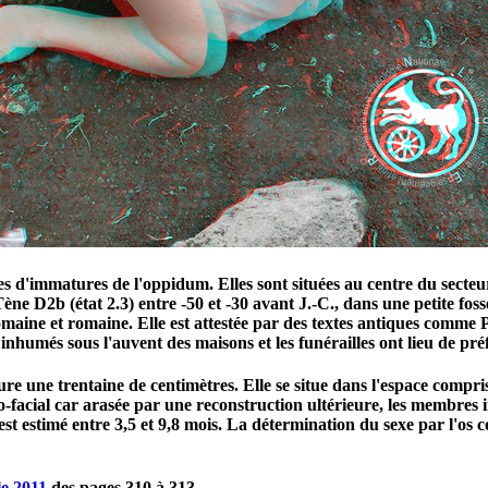
es d'immatures de l'oppidum. Elles sont situées au centre du secte
ène D2b (état 2.3) entre -50 et -30 avant J.-C., dans une petite fos
aine et romaine. Elle est attestée par des textes antiques comme P
nhumés sous l'auvent des maisons et les funérailles ont lieu de préf
e une trentaine de centimètres. Elle se situe dans l'espace compris e
facial car arasée par une reconstruction ultérieure, les membres inf
est estimé entre 3,5 et 9,8 mois. La détermination du sexe par l'os 
le 2011
des pages 310 à 313.