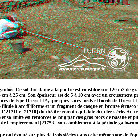
e gaulois. Ce sol dur damé à la poutre est constitué sur 120 m2 de 
e 5 cm à 25 cm. Son épaisseur est de 5 à 10 cm avec un creusement p
es de type Dressel 1A, quelques rares pieds et bords de Dressel 1B
fibule à arc filiforme et un fragment de casque en bronze étrusco-i
[UF 21711 et 21710] du théâtre romain qui date du +Ier siècle. Au tr
 et sa limite est renforcée le long par des gros blocs de basalte et 
age de l'empierrement [21753], son comblement à la période gallo-rom
pe ont évolué sur plus de trois siècles dans cette même zone de l’op