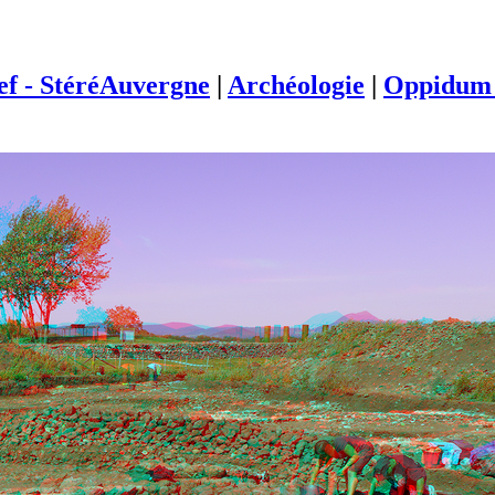
ief - StéréAuvergne
|
Archéologie
|
Oppidum 