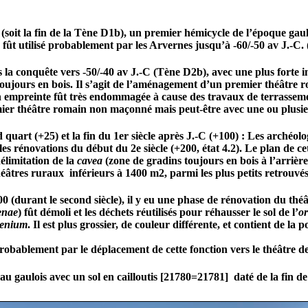
C. (soit la fin de la Tène D1b), un premier hémicycle de l’époque gau
 fût utilisé probablement par les Arvernes jusqu’à -60/-50 av J.-C. (
s la conquête vers -50/-40 av J.-C (Tène D2b), avec une plus forte 
 toujours en bois. Il s’agit de l’aménagement d’un premier théâtre
 empreinte fût très endommagée à cause des travaux de terrassements
 premier théâtre romain non maçonné mais peut-être avec une ou plusi
d quart (+25) et la fin du 1er siècle après J.-C (+100) : Les arché
t les rénovations du début du 2e siècle (+200, état 4.2). Le plan de ce
délimitation de la
cavea
(zone de gradins toujours en bois à l’arrièr
 théâtres ruraux inférieurs à 1400 m2, parmi les plus petits retrouvé
0 (durant le second siècle), il y eu une phase de rénovation du théâ
enae
) fût démoli et les déchets réutilisés pour réhausser le sol de l’
or
aenium
. Il est plus grossier, de couleur différente, et contient de la
s probablement par le déplacement de cette fonction vers le théât
u gaulois avec un sol en cailloutis [21780=21781] daté de la fin de