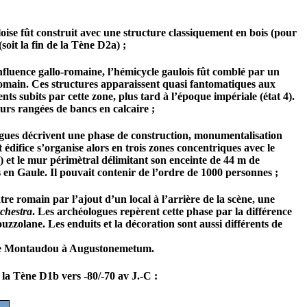
loise fût construit avec une structure classiquement en bois (pour
soit la fin de la Tène D2a) ;
influence gallo-romaine, l’hémicycle gaulois fût comblé par un
 romain. Ces structures apparaissent quasi fantomatiques aux
 subits par cette zone, plus tard à l’époque impériale (état 4).
eurs rangées de bancs en calcaire ;
ologues décrivent une phase de construction, monumentalisation
t édifice s’organise alors en trois zones concentriques avec le
e) et le mur périmètral délimitant son enceinte de 44 m de
s en Gaule. Il pouvait contenir de l’ordre de 1000 personnes ;
tre romain par l’ajout d’un local à l’arrière de la scène, une
chestra
. Les archéologues repèrent cette phase par la différence
 pouzzolane. Les enduits et la décoration sont aussi différents de
re de Montaudou à Augustonemetum.
 la Tène D1b vers -80/-70 av J.-C :