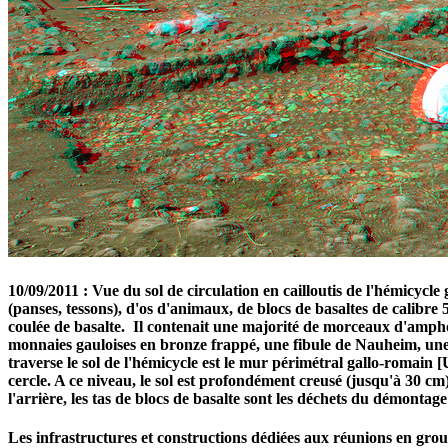
10/09/2011 : Vue du sol de circulation en cailloutis de l'hémicycl
(panses, tessons), d'os d'animaux, de blocs de basaltes de calibr
coulée de basalte. Il contenait une majorité de morceaux d'amphor
monnaies gauloises en bronze frappé, une fibule de Nauheim, une 
traverse le sol de l'hémicycle est le mur périmétral gallo-romain 
cercle. A ce niveau, le sol est profondément creusé (jusqu'à 30 cm)
l'arrière, les tas de blocs de basalte sont les déchets du démont
Les infrastructures et constructions dédiées aux réunions en grou