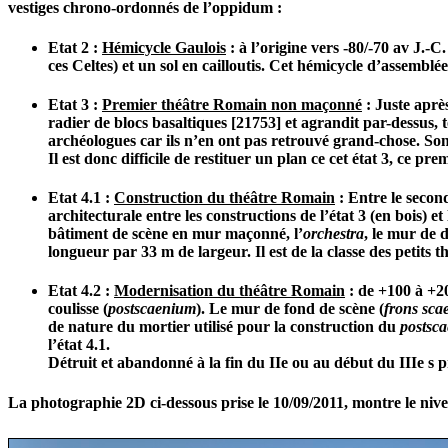
vestiges chrono-ordonnés de l’oppidum :
Etat 2 :
Hémicycle Gaulois
: à l’origine vers -80/-70 av J.-
ces Celtes) et un sol en cailloutis. Cet hémicycle d’assemblée
Etat 3 :
Premier théâtre Romain non maçonné
: Juste aprè
radier de blocs basaltiques [21753] et agrandit par-dessus,
archéologues car ils n’en ont pas retrouvé grand-chose. Son
Il est donc difficile de restituer un plan ce cet état 3, ce
Etat 4.1 :
Construction du théâtre Romain
: Entre le secon
architecturale entre les constructions de l’état 3 (en bois) e
bâtiment de scène en mur maçonné, l’
orchestra
, le mur de 
longueur par 33 m de largeur. Il est de la classe des petits
Etat 4.2 :
Modernisation du théâtre Romain
: de +100 à +20
coulisse (
postscaenium
). Le mur de fond de scène (
frons sca
de nature du mortier utilisé pour la construction du
postsc
l’état 4.1.
Détruit et abandonné à la fin du IIe ou au début du IIIe 
La photographie 2D ci-dessous prise le 10/09/2011, montre le nivea