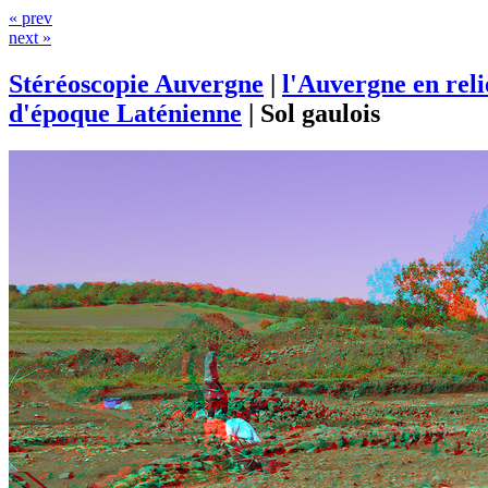
« prev
next »
Stéréoscopie Auvergne
|
l'Auvergne en rel
d'époque Laténienne
|
Sol gaulois