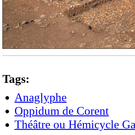
Tags:
Anaglyphe
Oppidum de Corent
Théâtre ou Hémicycle Ga