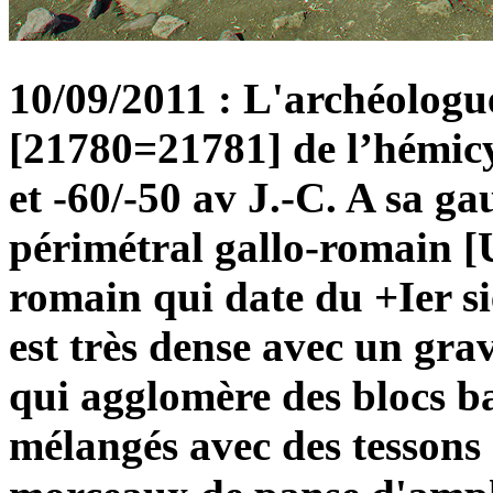
10/09/2011 : L'archéologue 
[21780=21781] de l’hémicyc
et -60/-50 av J.-C. A sa g
périmétral gallo-romain [
romain qui date du +Ier siè
est très dense avec un gra
qui agglomère des blocs ba
mélangés avec des tessons