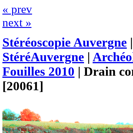
« prev
next »
Stéréoscopie Auvergne
StéréAuvergne
|
Archéo
Fouilles 2010
|
Drain co
[20061]