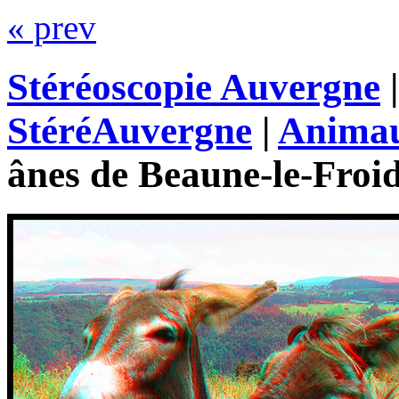
« prev
Stéréoscopie Auvergne
StéréAuvergne
|
Animau
ânes de Beaune-le-Froi